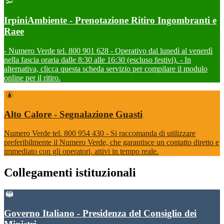
IrpiniAmbiente - Prenotazione Ritiro Ingombranti e
Raee
- Numero Verde tel. 800 901 628 - Operativo dal lunedì al venerdì
nella fascia oraria dalle 8:30 alle 16:30 (escluso festivi). - In
alternativa, clicca questa scheda servizio per compilare il modulo
online per il ritiro.
Alto Calore - Segnalazione Guasti
Numero Verde tel. 800 954 430 - Si raccomanda di utilizzare
preferibilmente il Numero Verde, che garantisce un contatto diretto e
immediato con gli operatori, attivi in tempo reale.
Collegamenti istituzionali
Governo Italiano - Presidenza del Consiglio dei