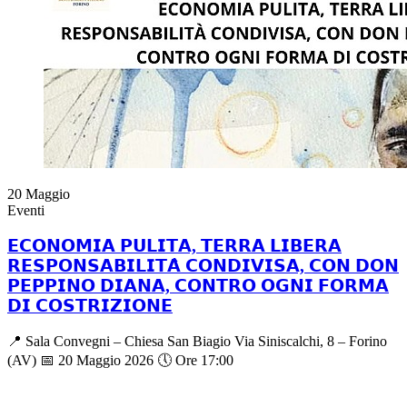
20
Maggio
Eventi
𝗘𝗖𝗢𝗡𝗢𝗠𝗜𝗔 𝗣𝗨𝗟𝗜𝗧𝗔, 𝗧𝗘𝗥𝗥𝗔 𝗟𝗜𝗕𝗘𝗥𝗔
𝗥𝗘𝗦𝗣𝗢𝗡𝗦𝗔𝗕𝗜𝗟𝗜𝗧𝗔̀ 𝗖𝗢𝗡𝗗𝗜𝗩𝗜𝗦𝗔, 𝗖𝗢𝗡 𝗗𝗢𝗡
𝗣𝗘𝗣𝗣𝗜𝗡𝗢 𝗗𝗜𝗔𝗡𝗔, 𝗖𝗢𝗡𝗧𝗥𝗢 𝗢𝗚𝗡𝗜 𝗙𝗢𝗥𝗠𝗔
𝗗𝗜 𝗖𝗢𝗦𝗧𝗥𝗜𝗭𝗜𝗢𝗡𝗘
📍 Sala Convegni – Chiesa San Biagio Via Siniscalchi, 8 – Forino
(AV) 📅 20 Maggio 2026 🕔 Ore 17:00