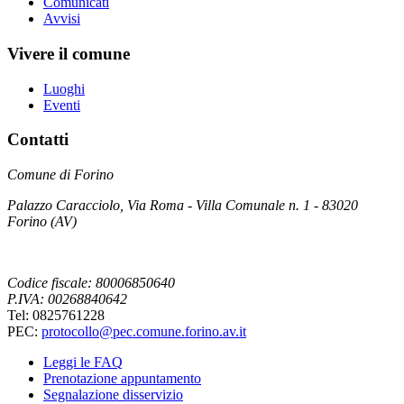
Comunicati
Avvisi
Vivere il comune
Luoghi
Eventi
Contatti
Comune di Forino
Palazzo Caracciolo, Via Roma - Villa Comunale n. 1 - 83020
Forino (AV)
Codice fiscale: 80006850640
P.IVA: 00268840642
Tel: 0825761228
PEC:
protocollo@pec.comune.forino.av.it
Leggi le FAQ
Prenotazione appuntamento
Segnalazione disservizio