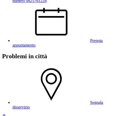
numero 0825761228
Prenota
appuntamento
Problemi in città
Segnala
disservizio