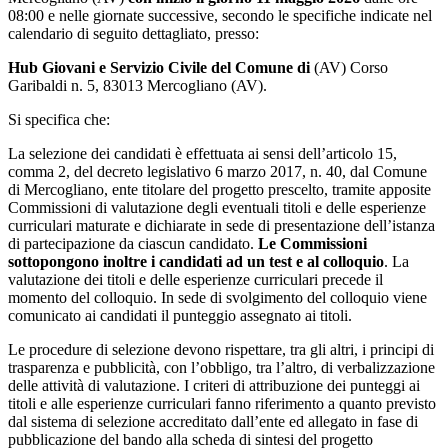
08:00 e nelle giornate successive, secondo le specifiche indicate nel
calendario di seguito dettagliato, presso:
Hub
Giovani
e
Servizio
Civile
del
Comune
di
(AV) Corso
Garibaldi n. 5, 83013 Mercogliano (AV).
Si specifica che:
La selezione dei candidati è effettuata ai sensi dell’articolo 15,
comma 2, del decreto legislativo 6 marzo 2017, n. 40, dal Comune
di Mercogliano, ente titolare del progetto prescelto, tramite apposite
Commissioni di valutazione degli eventuali titoli e delle esperienze
curriculari maturate e dichiarate in sede di presentazione dell’istanza
di partecipazione da ciascun candidato.
Le
Commissioni
sottopongono
inoltre
i
candidati
ad
un
test
e al
colloquio
. La
valutazione dei titoli e delle esperienze curriculari precede il
momento del colloquio. In sede di svolgimento del colloquio viene
comunicato ai candidati il punteggio assegnato ai titoli.
Le procedure di selezione devono rispettare, tra gli altri, i principi di
trasparenza e pubblicità, con l’obbligo, tra l’altro, di verbalizzazione
delle attività di valutazione. I criteri di attribuzione dei punteggi ai
titoli e alle esperienze curriculari fanno riferimento a quanto previsto
dal sistema di selezione accreditato dall’ente ed allegato in fase di
pubblicazione del bando alla scheda di sintesi del progetto