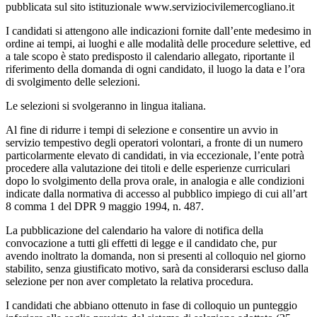
pubblicata sul sito istituzionale www.serviziocivilemercogliano.it
I candidati si attengono alle indicazioni fornite dall’ente medesimo in
ordine ai tempi, ai luoghi e alle modalità delle procedure selettive, ed
a tale scopo è stato predisposto il calendario allegato, riportante il
riferimento della domanda di ogni candidato, il luogo la data e l’ora
di svolgimento delle selezioni.
Le selezioni si svolgeranno in lingua italiana.
Al fine di ridurre i tempi di selezione e consentire un avvio in
servizio tempestivo degli operatori volontari, a fronte di un numero
particolarmente elevato di candidati, in via eccezionale, l’ente potrà
procedere alla valutazione dei titoli e delle esperienze curriculari
dopo lo svolgimento della prova orale, in analogia e alle condizioni
indicate dalla normativa di accesso al pubblico impiego di cui all’art
8 comma 1 del DPR 9 maggio 1994, n. 487.
La pubblicazione del calendario ha valore di notifica della
convocazione a tutti gli effetti di legge e il candidato che, pur
avendo inoltrato la domanda, non si presenti al colloquio nel giorno
stabilito, senza giustificato motivo, sarà da considerarsi escluso dalla
selezione per non aver completato la relativa procedura.
I candidati che abbiano ottenuto in fase di colloquio un punteggio