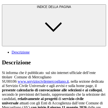
INDICE DELLA PAGINA
Descrizione
Descrizione
Si informa che è pubblicato sul sito internet ufficiale dell’ente
titolare Comune di Mercogliano
SU00106
www.serviziocivilemercogliano.it
, nella sezione dedicata
al Servizio Civile Universale e agli avvisi e sulla home page, il
presente
calendario
di
convocazione
alle
selezioni
e
ai
colloqui
,
secondo le previsioni del bando, rappresentando che la selezione dei
candidati,
relativamente
ai
progetti
di
servizio
civile
universale
attuati con gli Enti di Accoglienza dall’ente Comune di
Mercogliano (AV)
con inizio
il
giorno
11
maggio
2026
dalle ore