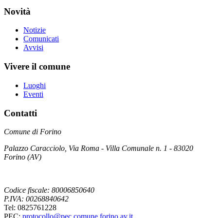
Novità
Notizie
Comunicati
Avvisi
Vivere il comune
Luoghi
Eventi
Contatti
Comune di Forino
Palazzo Caracciolo, Via Roma - Villa Comunale n. 1 - 83020
Forino (AV)
Codice fiscale: 80006850640
P.IVA: 00268840642
Tel: 0825761228
PEC:
protocollo@pec.comune.forino.av.it