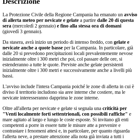
Descrizione
La Protezione Civile della Regione Campania ha emanato un
avviso
di allerta meteo per nevicate e gelate
a partire
dalle 20 di questa
sera
(mercoledì 2 gennaio)
e fino alla stessa ora di domani
(giovedì 3 gennaio).
Da stasera, avrà inizio un periodo di intenso freddo, con
gelate e
nevicate anche a quote basse
per la Campania. In particolare, già
dalle 20 si prevedono precipitazioni locali prevalentemente nevose
inizialmente oltre i 300 metri che poi, col passare delle ore, si
estenderanno a tutte le quote. Previste anche gelate persistenti
inizialmente oltre i 300 metri e successivamente anche a livelli più
bassi.
L'avviso include l'intera Campania poiché le zone di allerta in cui è
diviso il territorio includono sia aree interne che costiere, ma le
nevicate interesseranno dapprima le zone interne.
Oltre all'allerta per nevicate e gelate si segnala una
criticità per
"Venti localmente forti settentrionali, con possibili raffiche"
e
mare agitato al largo e lungo le coste esposte. Si invitano gli enti
competenti a porre in essere tutte le misure atte a prevenire e
contrastare i fenomeni attesi e, in particolare, per quanto riguarda
l'allerta neve, a prestare attenzione alla nota già inviata a tutti i