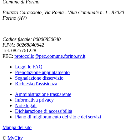
Comune di Forino
Palazzo Caracciolo, Via Roma - Villa Comunale n. 1 - 83020
Forino (AV)
Codice fiscale: 80006850640
P.IVA: 00268840642
Tel: 0825761228
PEC:
protocollo@pec.comune.forino.av.it
Leggi le FAQ
Prenotazione appuntamento
Segnalazione disservizio
Richiesta d'assistenza
Amministrazione trasparente
Informativa privacy
Note legali
Dichiarazione di accessibilità
Piano di miglioramento del sito e dei servizi
Mappa del sito
©
MyCity