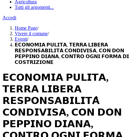
Agricoltura
Tutti gli argomenti...
Accedi
Home Page
/
Vivere il comune
/
Eventi
/
𝗘𝗖𝗢𝗡𝗢𝗠𝗜𝗔 𝗣𝗨𝗟𝗜𝗧𝗔, 𝗧𝗘𝗥𝗥𝗔 𝗟𝗜𝗕𝗘𝗥𝗔
𝗥𝗘𝗦𝗣𝗢𝗡𝗦𝗔𝗕𝗜𝗟𝗜𝗧𝗔̀ 𝗖𝗢𝗡𝗗𝗜𝗩𝗜𝗦𝗔, 𝗖𝗢𝗡 𝗗𝗢𝗡
𝗣𝗘𝗣𝗣𝗜𝗡𝗢 𝗗𝗜𝗔𝗡𝗔, 𝗖𝗢𝗡𝗧𝗥𝗢 𝗢𝗚𝗡𝗜 𝗙𝗢𝗥𝗠𝗔 𝗗𝗜
𝗖𝗢𝗦𝗧𝗥𝗜𝗭𝗜𝗢𝗡𝗘
𝗘𝗖𝗢𝗡𝗢𝗠𝗜𝗔 𝗣𝗨𝗟𝗜𝗧𝗔,
𝗧𝗘𝗥𝗥𝗔 𝗟𝗜𝗕𝗘𝗥𝗔
𝗥𝗘𝗦𝗣𝗢𝗡𝗦𝗔𝗕𝗜𝗟𝗜𝗧𝗔̀
𝗖𝗢𝗡𝗗𝗜𝗩𝗜𝗦𝗔, 𝗖𝗢𝗡 𝗗𝗢𝗡
𝗣𝗘𝗣𝗣𝗜𝗡𝗢 𝗗𝗜𝗔𝗡𝗔,
𝗖𝗢𝗡𝗧𝗥𝗢 𝗢𝗚𝗡𝗜 𝗙𝗢𝗥𝗠𝗔