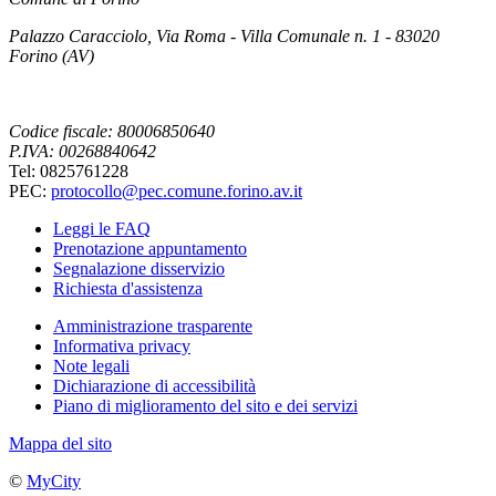
Palazzo Caracciolo, Via Roma - Villa Comunale n. 1 - 83020
Forino (AV)
Codice fiscale: 80006850640
P.IVA: 00268840642
Tel: 0825761228
PEC:
protocollo@pec.comune.forino.av.it
Leggi le FAQ
Prenotazione appuntamento
Segnalazione disservizio
Richiesta d'assistenza
Amministrazione trasparente
Informativa privacy
Note legali
Dichiarazione di accessibilità
Piano di miglioramento del sito e dei servizi
Mappa del sito
©
MyCity