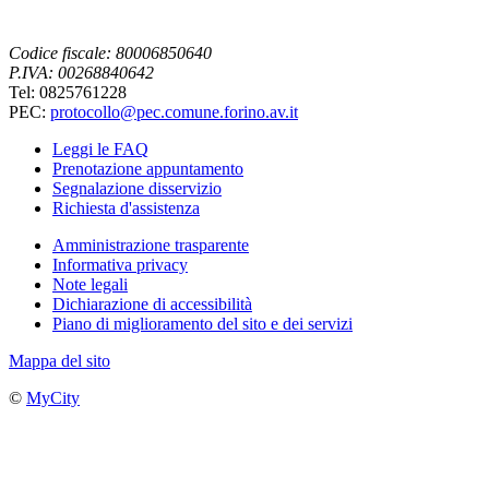
Codice fiscale: 80006850640
P.IVA: 00268840642
Tel: 0825761228
PEC:
protocollo@pec.comune.forino.av.it
Leggi le FAQ
Prenotazione appuntamento
Segnalazione disservizio
Richiesta d'assistenza
Amministrazione trasparente
Informativa privacy
Note legali
Dichiarazione di accessibilità
Piano di miglioramento del sito e dei servizi
Mappa del sito
©
MyCity