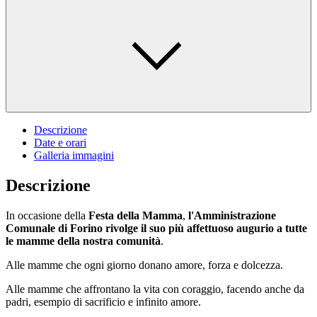
Descrizione
Date e orari
Galleria immagini
Descrizione
In occasione della
Festa
della
Mamma
,
l'Amministrazione
Comunale
di
Forino
rivolge
il
suo
più
affettuoso
augurio
a
tutte
le
mamme
della
nostra
comunità
.
Alle mamme che ogni giorno donano amore, forza e dolcezza.
Alle mamme che affrontano la vita con coraggio, facendo anche da
padri, esempio di sacrificio e infinito amore.