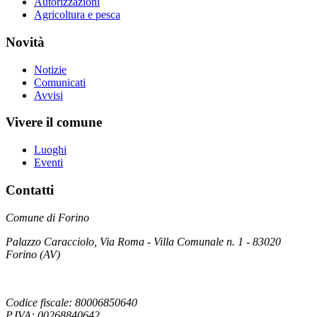
Autorizzazioni
Agricoltura e pesca
Novità
Notizie
Comunicati
Avvisi
Vivere il comune
Luoghi
Eventi
Contatti
Comune di Forino
Palazzo Caracciolo, Via Roma - Villa Comunale n. 1 - 83020
Forino (AV)
Codice fiscale: 80006850640
P.IVA: 00268840642